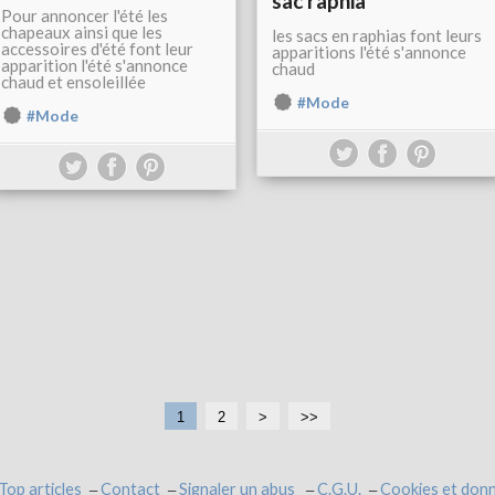
sac raphia
Pour annoncer l'été les
chapeaux ainsi que les
les sacs en raphias font leurs
accessoires d'été font leur
apparitions l'été s'annonce
apparition l'été s'annonce
chaud
chaud et ensoleillée
#Mode
#Mode
1
2
>
>>
Top articles
Contact
Signaler un abus
C.G.U.
Cookies et donn