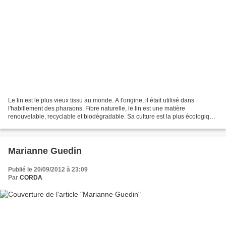
Le lin est le plus vieux tissu au monde. A l'origine, il était utilisé dans
l'habillement des pharaons. Fibre naturelle, le lin est une matière
renouvelable, recyclable et biodégradable. Sa culture est la plus écologique
au monde : elle n'épuise pas les...
Marianne Guedin
Publié le 20/09/2012 à 23:09
Par
CORDA