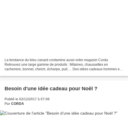
La tendance du bleu canard contamine aussi votre magasin Corda
Retrouvez une large gamme de produits : Mitaines, chaussettes en
cachemire, bonnet, cheich, écharpe, pull, ... Des idées cadeaux hommes et
femmes vous attendent Envoie postal possible nous...
Besoin d'une idée cadeau pour Noël ?
Publié le 02/12/2017 à 07:06
Par
CORDA