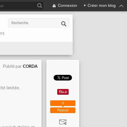
Connexion
+
Créer mon blog
ers
Publié par
CORDA
té limitée.
0
Repost
 à vous de choisir !