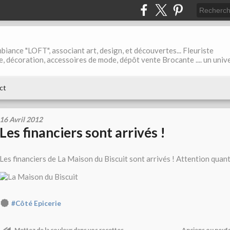
biance "LOFT", associant art, design, et découvertes... Fleuriste
ble, décoration, accessoires de mode, dépôt vente Brocante .... un univ
ct
16 Avril 2012
Les financiers sont arrivés !
Les financiers de La Maison du Biscuit sont arrivés ! Attention quanti
#Côté Epicerie
Mettez de la couleur dans vos recettes...
Anciens ou neufs,