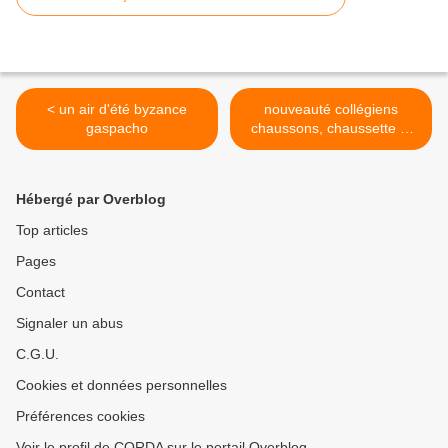
< un air d'été byzance
nouveauté collégiens
gaspacho
chaussons, chaussette et
collant >
Hébergé par Overblog
Top articles
Pages
Contact
Signaler un abus
C.G.U.
Cookies et données personnelles
Préférences cookies
Voir le profil de CORDA sur le portail Overblog