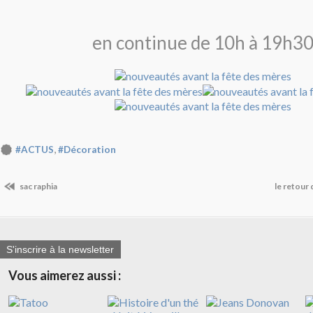
en continue de 10h à 19h3
,
#ACTUS
#Décoration
sac raphia
le retour 
S'inscrire à la newsletter
Vous aimerez aussi :