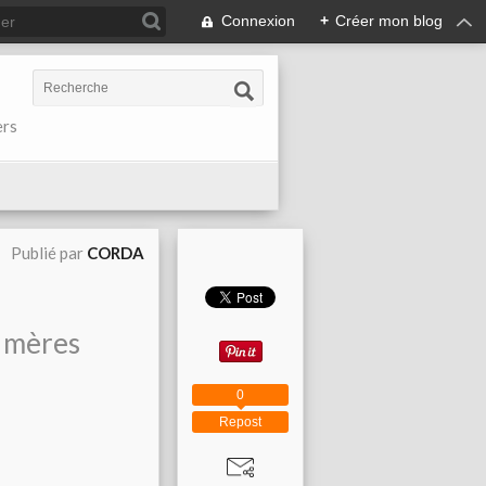
Connexion
+
Créer mon blog
ers
Publié par
CORDA
s mères
0
Repost