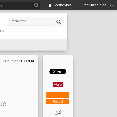
Connexion
+
Créer mon blog
ers
Publié par
CORDA
0
ue
Repost