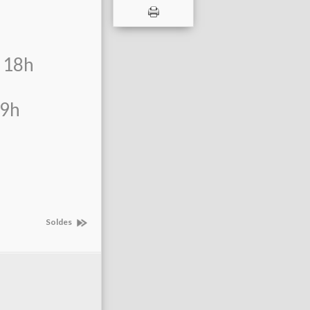
 18h
19h
Soldes