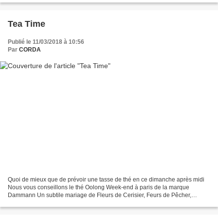
Tea Time
Publié le 11/03/2018 à 10:56
Par
CORDA
Quoi de mieux que de prévoir une tasse de thé en ce dimanche après midi
Nous vous conseillons le thé Oolong Week-end à paris de la marque
Dammann Un subtile mariage de Fleurs de Cerisier, Feurs de Pêcher,
Amande et Rose Fleur de cerisier Saveur(s) complémentaire(s)...