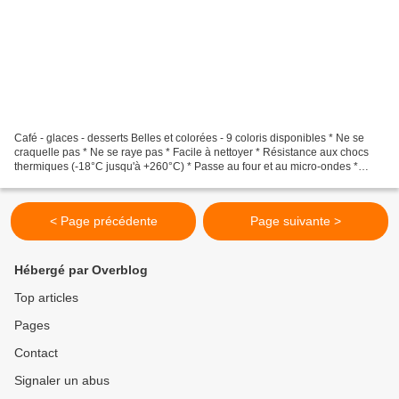
Café - glaces - desserts Belles et colorées - 9 coloris disponibles * Ne se
craquelle pas * Ne se raye pas * Facile à nettoyer * Résistance aux chocs
thermiques (-18°C jusqu'à +260°C) * Passe au four et au micro-ondes *
Passe au congélateur
< Page précédente
Page suivante >
Hébergé par Overblog
Top articles
Pages
Contact
Signaler un abus