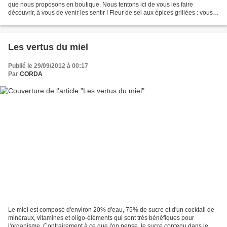
que nous proposons en boutique. Nous tentons ici de vous les faire
découvrir, à vous de venir les sentir ! Fleur de sel aux épices grillées : vous
êtes nombreux à l'apprécier....
Les vertus du miel
Publié le 29/09/2012 à 00:17
Par
CORDA
Le miel est composé d'environ 20% d'eau, 75% de sucre et d'un cocktail de
minéraux, vitamines et oligo-éléments qui sont très bénéfiques pour
l'organisme. Contrairement à ce que l'on pense, le sucre contenu dans le