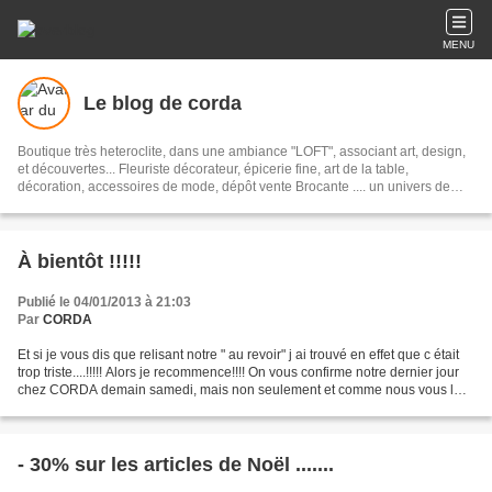
MENU
Le blog de corda
Boutique très heteroclite, dans une ambiance "LOFT", associant art, design,
et découvertes... Fleuriste décorateur, épicerie fine, art de la table,
décoration, accessoires de mode, dépôt vente Brocante .... un univers de
Magie!
À bientôt !!!!!
Publié le 04/01/2013 à 21:03
Par
CORDA
Et si je vous dis que relisant notre " au revoir" j ai trouvé en effet que c était
trop triste....!!!!! Alors je recommence!!!! On vous confirme notre dernier jour
chez CORDA demain samedi, mais non seulement et comme nous vous l
écrivions sur notre dernière...
- 30% sur les articles de Noël .......