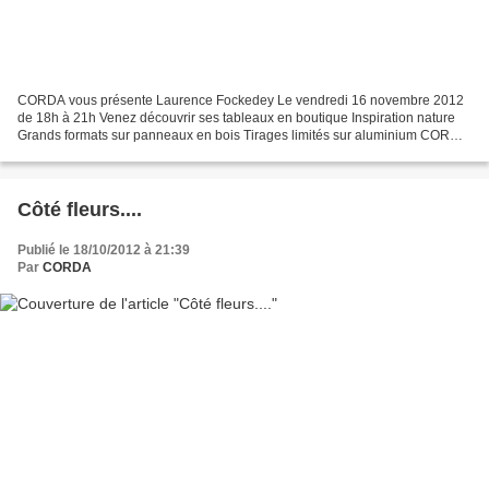
CORDA vous présente Laurence Fockedey Le vendredi 16 novembre 2012
de 18h à 21h Venez découvrir ses tableaux en boutique Inspiration nature
Grands formats sur panneaux en bois Tirages limités sur aluminium CORDA
8, rue Amaury 78490 MONTFORT L'AMAURY...
Côté fleurs....
Publié le 18/10/2012 à 21:39
Par
CORDA