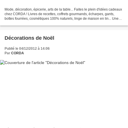
Mode, décoration, épicerie, arts de la table... Faites le plein d'idées cadeaux
chez CORDA ! Livres de recettes, coffrets gourmands, écharpes, gants,
bottes fourrées, cosmétiques 100% naturels, linge de maison en lin... Une
incroyable variété ! De quoi...
Décorations de Noël
Publié le 04/12/2012 à 14:06
Par
CORDA