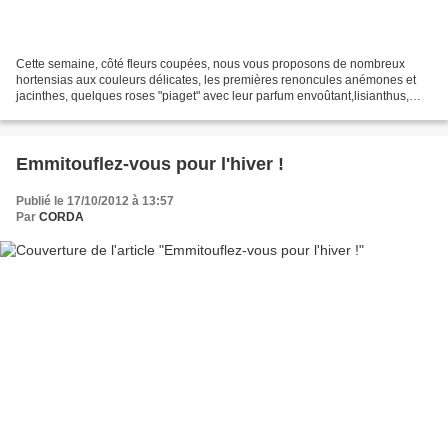
Cette semaine, côté fleurs coupées, nous vous proposons de nombreux
hortensias aux couleurs délicates, les premières renoncules anémones et
jacinthes, quelques roses "piaget" avec leur parfum envoûtant,lisianthus,
roses "espérance"... Et côté plantes,...
Emmitouflez-vous pour l'hiver !
Publié le 17/10/2012 à 13:57
Par
CORDA