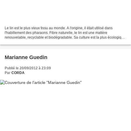
Le lin est le plus vieux tissu au monde. A l'origine, il était utilisé dans
l'habillement des pharaons. Fibre naturelle, le lin est une matière
renouvelable, recyclable et biodégradable. Sa culture est la plus écologique
au monde : elle n'épuise pas les...
Marianne Guedin
Publié le 20/09/2012 à 23:09
Par
CORDA