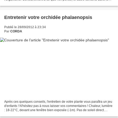
miel est très peu calorique. Le sucre...
Entretenir votre orchidée phalaenopsis
Publié le 28/09/2012 à 23:34
Par
CORDA
Après ces quelques conseils, l'entretien de votre plante vous paraîtra un jeu
d'enfants ! N'hésitez pas à nous laisser vos commentaires ! Chaleur, lumière
: 18-22°C, devant une fenêtre bien exposée (-1m). Pas de soleil direct.
Arrosage : 1fois/semaine,...